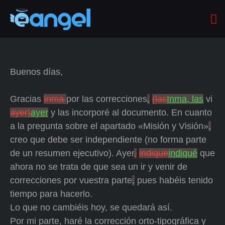
Buenos días,
Gracias
Inma
por las correcciones
,
(las
Inma, las
vi
ayer)
ayer
y las incorporé al documento. En cuanto
a la pregunta sobre el apartado «Misión y Visión»
,
creo que debe ser independiente (no forma parte
de un resumen ejecutivo). Ayer
,
indique
indiqué
que
ahora no se trata de que sea un ir y venir de
correcciones por vuestra parte
,
pues habéis tenido
tiempo para hacerlo.
Lo que no cambiéis hoy, se quedará así.
Por mi parte, haré la corrección orto-tipográfica y