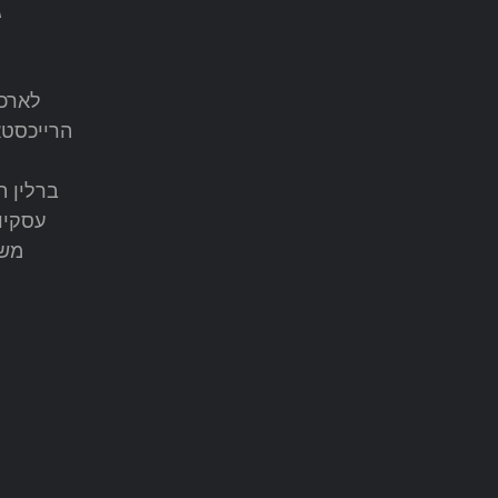
לארכי
הרייכסטא
ברלין ה
עסקיו
משמ