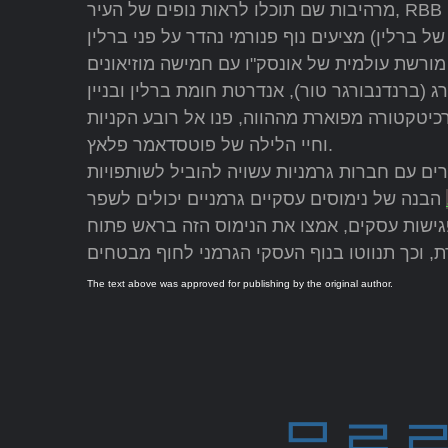
מרהיבות שם תוכלו לראות נופים של העיר, RBB Dachlounge (טרקלין הגג RBB), גם עמוד הניצחון או ברלינר
מורשת עולמית של אונסק"ו עם חמישה מוזיאונים
רג (ברנדנבורגר טור), אנדרטת חומת ברלין ובניין
כיטקטורה מפוארת מההווה, פנו אל רובע הקניות
וחיי הלילה של פוטסדאמר פלאץ.
רים עם חברות גרמניות עשויה להוביל לשותפויות
הבנה של נימוסים עסקיים גרמניים יכולים לשפר
ישות עסקים, אמצו את הנימוס הזה בראש פתוח
The text above was approved for publishing by the original author.
무료로