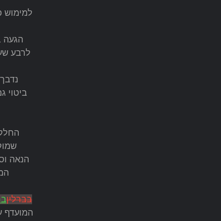
למימוש פ
הגעה ב
לרבע שע
נדבך 
ביטוי ג
החלק 
שמוקד
הנאה וספ
המ
בברלין
בר
המועדף על