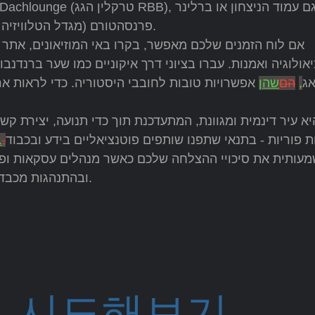
פרנסהטורם (מגדל הטלוויזיה של ברלין) מציעים נוף פנורמי נהדר על פני ברלין.
אם לוח הזמנים שלכם מאפשר, בקרו באי המוזיאונים, אתר 
אולוגיה ואמנות. עברו בציוני דרך איקוניים כמו שער ברנדנבו
ג
,
הם
שהן
אפשרויות טובות לחובבי היסטוריה. כדי לראות אר
יא עיר דינמית ומגוונת, המתעדכנת תוך כדי תנועה, יצירת קש
ת פוריות - בתנאי שתפנו שותפים פוטנציאליים בידע ובכבוד
,
.
עותית את סיכויי ההצלחה שלכם כאשר מנהלים עסקאות ופג
ובהתנהגות מכבדת, וכך תנווטו בנוף העסקי הגרמני לחוף מבטחים.
 시도해보기