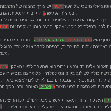
וטנציאלי מיטבי של העיר
העיר
,
יש צורך בהבנה של התרבות 
התרבות העסקית הגרמנית ידועה ברשמיות, דיוק, יעילות וכבוד למסורות.
ובמהלך הפגישה
,
.
זמן ודייקנות הם ערכים עליונים בתרבות הגרמנית וזוכים לכב
ה לפני תחילת כל מפגש עסקי, הגעה בזמן משקפת את
המחוי
נוסף הוא
המבנה היררכיה
מבנה ההיררכיה
בחברה הגרמנית וכב
ם באמירת שלום ולחיצת יד, בכניסה לחדר או למשרד, נהוג ל
מעמדו ותפקידו של האדם בחברה מתוך כבוד והערכה.
האהוב עלינו בדיזנהאוז גרופ הוא שמעבר לליווי העסקי
ובמק
שת כולה לשילוב בין ביזנס לפלז'ר - כלומר גם בנסיעות עס
יגת התרבות בעיר. המבקרים בברלין יכולים למצוא בקלות מק
סעדות לא נסגרות לפני חצות
או
ואפילו
מאוחר יותר. בסך הכ
לין
היא כור היתוך ומאגדת אנשים מכל העולם, לכן ההיצע התר
יכם בתי אופרה, ותיאטראות מוזיקליים, תערוכות, וליהנות
מ