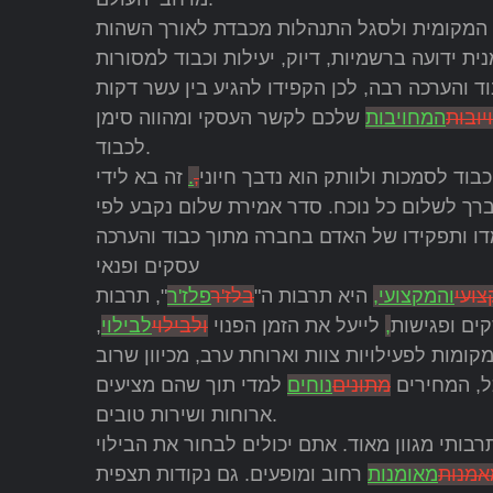
המקומית ולסגל התנהלות מכבדת לאורך השהות
וד והערכה רבה, לכן הקפידו להגיע בין עשר דקות
ובות
המחויבות
שלכם לקשר העסקי ומהווה סימן
לכבוד.
וד לסמכות ולוותק הוא נדבך חיוני
,
.
זה בא לידי
ברך לשלום כל נוכח. סדר אמירת שלום נקבע לפי
עסקים ופנאי
צועי
והמקצועי,
היא תרבות ה"
בלז'ר
פלז'ר
", תרבות
קים ופגישות
,
לייעל את הזמן הפנוי
ולבילוי
לבילוי
,
ומות לפעילויות צוות וארוחת ערב, מכיוון שרוב
ל, המחירים
מתונים
נוחים
למדי תוך שהם מציעים
ארוחות ושירות טובים.
בותי מגוון מאוד. אתם יכולים לבחור את הבילוי
אמנות
מאומנות
רחוב ומופעים. גם נקודות תצפית