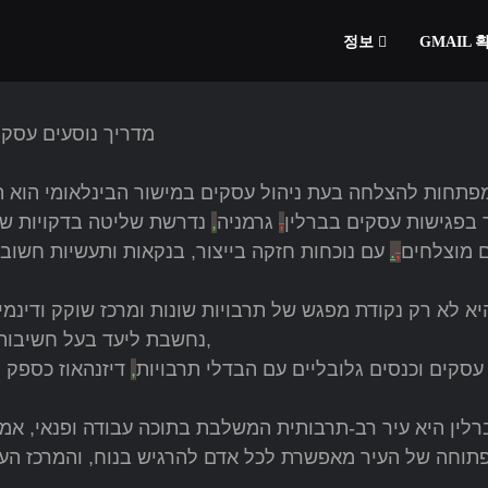
정보
GMAIL
מדריך נוסעים עסקי
תחות להצלחה בעת ניהול עסקים במישור הבינלאומי הוא הבנ
בפגישות עסקים בברלין
,
גרמניה
,
נדרשת שליטה בדקויות של 
ם מוצלחים
,
.
עם נוכחות חזקה בייצור, בנקאות ותעשיות חשוב
היא לא רק נקודת מפגש של תרבויות שונות ומרכז שוקק ודינמי
נחשבת ליעד בעל חשיבות אינטגרלית למנוע הכללי ולעולם העסקים בפרט,
עסקים וכנסים גלובליים עם הבדלי תרבויות
,
דיזנהאוז כספק 
רלין היא עיר רב-תרבותית המשלבת בתוכה עבודה ופנאי, אמנו
תוחה של העיר מאפשרת לכל אדם להרגיש בנוח, והמרכז העס