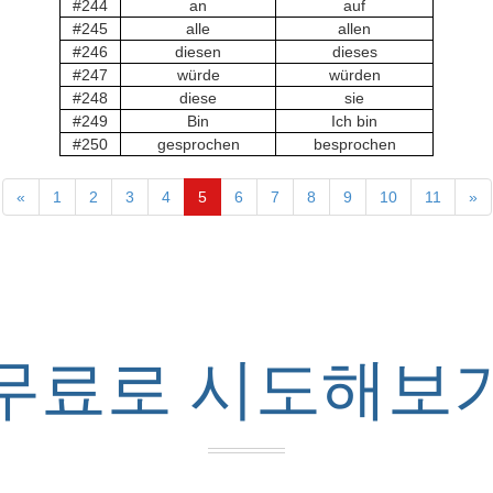
#244
an
auf
#245
alle
allen
#246
diesen
dieses
#247
würde
würden
#248
diese
sie
#249
Bin
Ich bin
#250
gesprochen
besprochen
«
1
2
3
4
5
6
7
8
9
10
11
»
무료로 시도해보