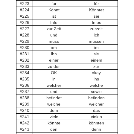
#223
fur
für
#224
Könnt
Könntet
#225
ist
sei
#226
Info
Infos
#227
zur Zeit
zurzeit
#228
und
Ich
#229
muss
müssen
#230
am
im
#231
ihn
sie
#232
einer
einem
#233
zu der
zur
#234
OK
okay
#235
in
ins
#236
welcher
welche
#237
und
sowie
#238
befindet
befinden
#239
welche
welcher
#240
dem
das
#241
viele
vielen
#242
könnte
könnten
#243
den
denn