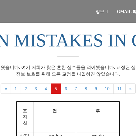
정보
GMAIL
 MISTAKES IN
왔습니다. 여기 저희가 찾은 흔한 실수들을 적어봤습니다. 교정된 
정보 보호를 위해 모든 교정을 나열하진 않았습니다.
«
1
2
3
4
5
6
7
8
9
10
11
»
포
전
후
지
션
#201
wurden
wurde