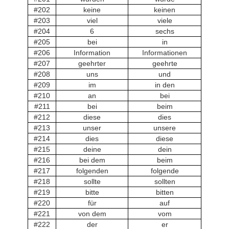
#202
keine
keinen
#203
viel
viele
#204
6
sechs
#205
bei
in
#206
Information
Informationen
#207
geehrter
geehrte
#208
uns
und
#209
im
in den
#210
an
bei
#211
bei
beim
#212
diese
dies
#213
unser
unsere
#214
dies
diese
#215
deine
dein
#216
bei dem
beim
#217
folgenden
folgende
#218
sollte
sollten
#219
bitte
bitten
#220
für
auf
#221
von dem
vom
#222
der
er